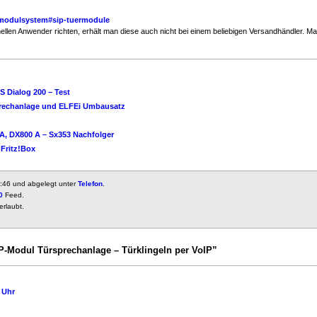
-modulsystem#sip-tuermodule
ellen Anwender richten, erhält man diese auch nicht bei einem beliebigen Versandhändler. Ma
 Dialog 200 – Test
prechanlage und ELFEi Umbausatz
A, DX800 A – Sx353 Nachfolger
 Fritz!Box
0:46 und abgelegt unter
Telefon
.
0
Feed.
erlaubt.
-Modul Türsprechanlage – Türklingeln per VoIP”
 Uhr