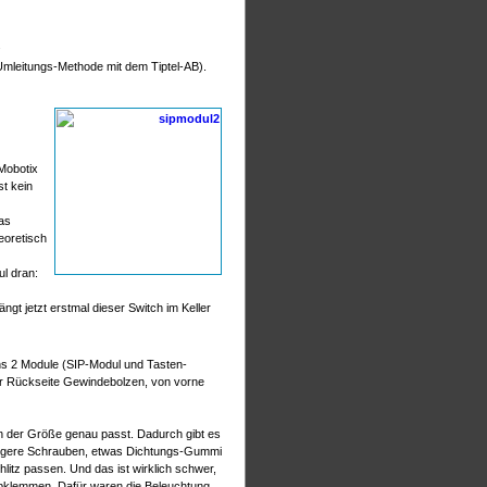
.
Umleitungs-Methode mit dem Tiptel-AB).
 Mobotix
st kein
Das
eoretisch
ul dran:
gt jetzt erstmal dieser Switch im Keller
ns 2 Module (SIP-Modul und Tasten-
der Rückseite Gewindebolzen, von vorne
 in der Größe genau passt. Dadurch gibt es
 längere Schrauben, etwas Dichtungs-Gummi
litz passen. Und das ist wirklich schwer,
ubklemmen. Dafür waren die Beleuchtung