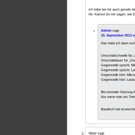
ich habe bei mir auch gerade da
hin. Kannst Du mir sagen, wie 
Admin
sagt:
15. September 2013 u
Das habe ich dann recht
Umschaltschwelle für „
Umschaltdauer für „Geg
Gegenstelle spricht: M
Gegenstelle spricht: 
Gegenstelle hört: Mikr
Gegenstelle hört: Lau
Bei normaler Nutzung k
Nur wenn man am Telefon
Baudisch hat inzwische
Meier
sagt: