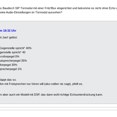
s Baudisch SIP Türmodul mit einer Fritz!Box eingerichtet und bekomme es nicht ohne Echo un
Deine Audio-Einstellungen im Türmodul aussehen?
m 18:32 Uhr
 ‚hart‘ gelöst:
Gegenstelle spricht“ 40%
enstelle spricht“ 40
ikrofonpegel 0%
Lautsprecherpegel 35%
ofonpegel 30%
tsprecherpegel 1%
lappt das so.
 mit Freisprechen nur hören will (also selber nix sagt), pfeift es.
n aber auch ein Modell mit DSP, das dann wohl richtige Echounterdrückung kann.