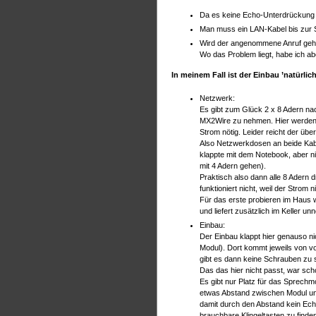
Da es keine Echo-Unterdrückung gi
Man muss ein LAN-Kabel bis zur 
Wird der angenommene Anruf gehal
Wo das Problem liegt, habe ich abe
In meinem Fall ist der Einbau ’natürlic
Netzwerk:
Es gibt zum Glück 2 x 8 Adern nac
MX2Wire zu nehmen. Hier werden 
Strom nötig. Leider reicht der übe
Also Netzwerkdosen an beide Kabel
klappte mit dem Notebook, aber n
mit 4 Adern gehen).
Praktisch also dann alle 8 Adern 
funktioniert nicht, weil der Strom ni
Für das erste probieren im Haus w
und liefert zusätzlich im Keller u
Einbau:
Der Einbau klappt hier genauso n
Modul). Dort kommt jeweils von vo
gibt es dann keine Schrauben zu 
Das das hier nicht passt, war sch
Es gibt nur Platz für das Sprechm
etwas Abstand zwischen Modul und
damit durch den Abstand kein Echo
brauchbare Klingeltasten zu fin