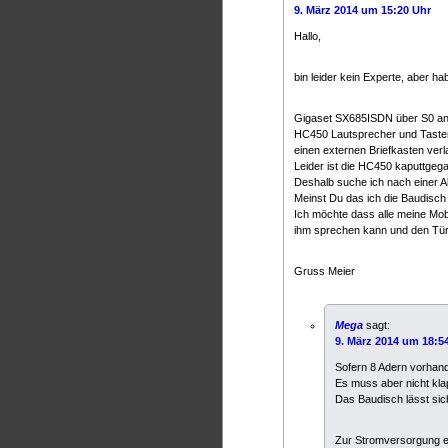
9. März 2014 um 15:20 Uhr
Hallo,
bin leider kein Experte, aber ha
Gigaset SX685ISDN über S0 a
HC450 Lautsprecher und Taster
einen externen Briefkasten verl
Leider ist die HC450 kaputtgeg
Deshalb suche ich nach einer Al
Meinst Du das ich die Baudisch
Ich möchte dass alle meine Mobil
ihm sprechen kann und den Türö
Gruss Meier
Mega
sagt:
9. März 2014 um 18:5
Sofern 8 Adern vorhand
Es muss aber nicht kla
Das Baudisch lässt sic
Zur Stromversorgung em