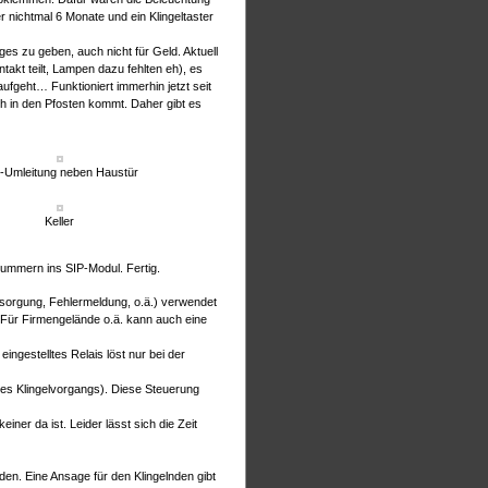
er nichtmal 6 Monate und ein Klingeltaster
ges zu geben, auch nicht für Geld. Aktuell
takt teilt, Lampen dazu fehlten eh), es
fgeht… Funktioniert immerhin jetzt seit
h in den Pfosten kommt. Daher gibt es
-Umleitung neben Haustür
Keller
Nummern ins SIP-Modul. Fertig.
ersorgung, Fehlermeldung, o.ä.) verwendet
Für Firmengelände o.ä. kann auch eine
ingestelltes Relais löst nur bei der
 des Klingelvorgangs). Diese Steuerung
er da ist. Leider lässt sich die Zeit
n. Eine Ansage für den Klingelnden gibt