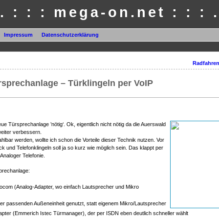
 . : : : mega-on.net : : : .
Impressum
Datenschutzerklärung
Radfahren
sprechanlage – Türklingeln per VoIP
e Türsprechanlage ’nötig‘. Ok, eigentlich nicht nötig da die Auerswald
weiter verbessern.
bar werden, wollte ich schon die Vorteile dieser Technik nutzen. Vor
 und Telefonklingeln soll ja so kurz wie möglich sein. Das klappt per
 Analoger Telefonie.
Sprechanlage:
Rocom (Analog-Adapter, wo einfach Lautsprecher und Mikro
r passenden Außeneinheit genutzt, statt eigenem Mikro/Lautsprecher
pter (Emmerich Istec Türmanager), der per ISDN eben deutlich schneller wählt