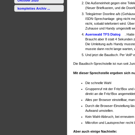
Oktober 2020
Die Außeneinheit gegen eine Tele
(Neuer Briefkasten, und die Doorli
komplettes Archiv ...
Telegärtner Doorline a/b (Gehäus
ISDN-Sprechanlage ging nicht meh
nicht, sobald telefoniert wird. 
Zuhause und Handy umgestellt w
Auerswald TFS Dialog
. Hatte
Braucht aber 8 statt 4 Sekunden 
Die Umleitung aufs Handy musste 
musste dann recht lange warten, 
Und jetzt die Baudisch. Per VoIP e
Die Baudisch-Sprechstelle ist nun seit Jun
Mit dieser Sprechstelle ergeben sich nu
Die schnelle Wahl
Gruppenruf mit der Fritz!Box und
direkt an die Fritz!Box angemelde
Alles per Browser einstellbar, ma
Durch die Browser-Einstellung lä
Aufwand umstellen.
Kein Wahl-Abbruch, bei erneutem K
Mikrofon und Lautsprecher recht la
Aber auch einige Nachteile: