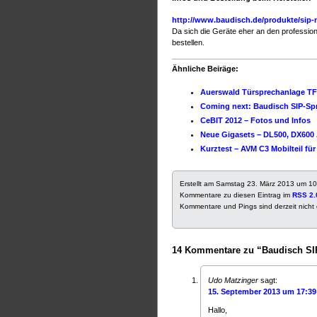
http://www.baudisch.de/produkte/sip
Da sich die Geräte eher an den profession
bestellen.
Ähnliche Beiräge:
Auerswald Türsprechanlage TFS
Coming next: Baudisch SIP-S
CeBIT 2012 – Fotos und Infos
Neue Gigasets – DL500, DX600 
Kurztest – AVM C3 Mobilteil für
Erstellt am Samstag 23. März 2013 um 1
Kommentare zu diesen Eintrag im
RSS 2.
Kommentare und Pings sind derzeit nicht 
14 Kommentare zu “Baudisch SIP
Udo Matzinger
sagt:
15. September 2013 um 17:39
Hallo,