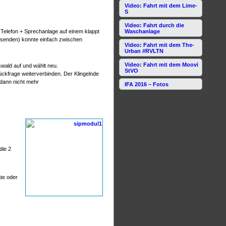
Video: Fahrt mit dem Lime-
S
Video: Fahrt durch die
 Telefon + Sprechanlage auf einem klappt
Waschanlage
s senden) konnte einfach zwischen
Video: Fahrt mit dem The-
Urban #RVLTN
Video: Fahrt mit dem Moovi
wald auf und wählt neu.
StVO
ückfrage weiterverbinden. Der Klingelnde
dann nicht mehr
IFA 2016 – Fotos
die 2
te oder