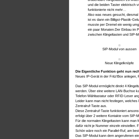
und die beiden Taster elektrisch v
funktionierte nicht mehr…
Also was neues gesucht, diesmal im
ist es dann ein Billigst-Plastik-G
musste per Dremel ein wenig umgea
ein paar Monaten.Der Einbau im P
zwischen Klingeltasten und SIP-Mo
SIP-Modul von aussen
Neue Klingelknöpfe
Die Eigentliche Funktion geht nun rech
Neues IP-Gerät in der Fritz!Box anlegen,
Das SIP-Modul ermöglicht direkt 4 Klingel
werden. Über eine weitere LAN-Buchse ka
Telefon-Wähltastatur oder RFID-Leser a
Leider kann man nicht festlegen, welches Re
Zentralruf-Taste aus.
Diese Zentralruf-Taste funktioniert ansons
erfolgt über 2 weitere Kontakte vom SIP-M
Für die normalen Klingeltasten kann man f
dafür nicht je Nummer einzeln einstellen. 
Schön wäre noch ein Parallel-Ruf, am best
Das SIP-Modul kann dem angerufenen eine