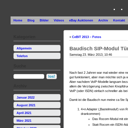
. .
Home
Blog
Bilder
Videos
eBay Auktionen
Archiv
Kontakt
Kategorien
«
CeBIT 2013 – Fotos
Baudisch SIP-Modul Tür
Allgemein
Samstag 23. März 2013, 10:46
Telefon
Suche
Nach fast 2 Jahren war mal wieder eine neu
gut funktioniert, aber man möchte sich ja 
Aber nachdem VoIP-Modelle langsam bezahl
Archiv
allem die Verzögerung zwischen Knopfdruck
VoIP (oder ISDN) einfach schneller als bei
Januar 2022
Damit ist die Baudisch nun meine ca 5te 
August 2021
4+n Adapter (‚Bastelmodul‘) von 
April 2021
drankommen)
Das Rocom-Modul mit eine
März 2021
Statt Rocom ein ISDN-Ada