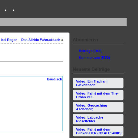
 . .
Abonnieren
 bei Regen – Das Allride Fahrraddach
»
Beiträge (RSS)
Kommentare (RSS)
Neueste Beiträge
Video: Ein Tradi am
Gievenbach
Video: Fahrt mit dem The-
Urban xT1
Video: Geocaching
Ascheberg
Video: Labcache
Rieselfelder
Video: Fahrt mit dem
Blinker-TIER (OKAI ES400B)