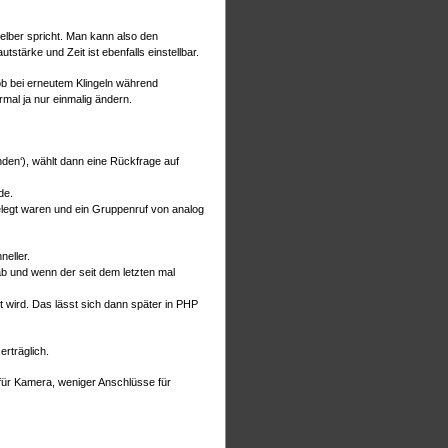
selber spricht. Man kann also den
tärke und Zeit ist ebenfalls einstellbar.
ob bei erneutem Klingeln während
al ja nur einmalig ändern.
unden‘), wählt dann eine Rückfrage auf
de.
elegt waren und ein Gruppenruf von analog
neller.
ab und wenn der seit dem letzten mal
 wird. Das lässt sich dann später in PHP
erträglich.
 für Kamera, weniger Anschlüsse für