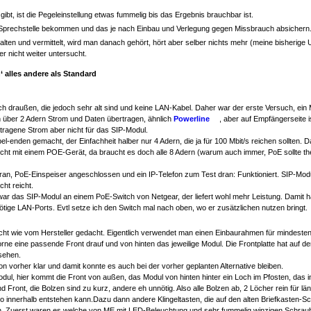
bt, ist die Pegeleinstellung etwas fummelig bis das Ergebnis brauchbar ist.
Sprechstelle bekommen und das je nach Einbau und Verlegung gegen Missbrauch absichern
ten und vermittelt, wird man danach gehört, hört aber selber nichts mehr (meine bisherige 
r nicht weiter untersucht.
h‘ alles andere als Standard
h draußen, die jedoch sehr alt sind und keine LAN-Kabel. Daher war der erste Versuch, ein
über 2 Adern Strom und Daten übertragen, ähnlich
Powerline
, aber auf Empfängerseite i
rtragene Strom aber nicht für das SIP-Modul.
-enden gemacht, der Einfachheit halber nur 4 Adern, die ja für 100 Mbit/s reichen sollten. 
icht mit einem POE-Gerät, da braucht es doch alle 8 Adern (warum auch immer, PoE sollte th
dran, PoE-Einspeiser angeschlossen und ein IP-Telefon zum Test dran: Funktioniert. SIP-Mod
cht reicht.
ar das SIP-Modul an einem PoE-Switch von Netgear, der liefert wohl mehr Leistung. Damit hän
nnötige LAN-Ports. Evtl setze ich den Switch mal nach oben, wo er zusätzlichen nutzen bringt.
icht wie vom Hersteller gedacht. Eigentlich verwendet man einen Einbaurahmen für mindeste
rne eine passende Front drauf und von hinten das jeweilige Modul. Die Frontplatte hat auf 
sehen.
on vorher klar und damit konnte es auch bei der vorher geplanten Alternative bleiben.
odul, hier kommt die Front von außen, das Modul von hinten hinter ein Loch im Pfosten, das
 Front, die Bolzen sind zu kurz, andere eh unnötig. Also alle Bolzen ab, 2 Löcher rein für
 innerhalb entstehen kann.Dazu dann andere Klingeltasten, die auf den alten Briefkasten-Sch
den. Zuerst waren es welche von ME mit LED-Beleuchtung und sehr fummelig winzigen Schra