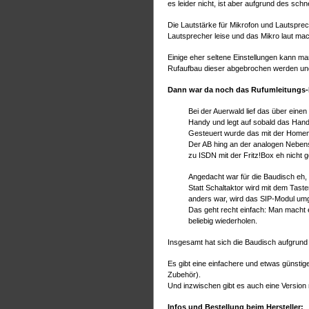
es leider nicht, ist aber aufgrund des sch
Die Lautstärke für Mikrofon und Lautsprec
Lautsprecher leise und das Mikro laut mac
Einige eher seltene Einstellungen kann m
Rufaufbau dieser abgebrochen werden und
Dann war da noch das Rufumleitungs
Bei der Auerwald lief das über einen
Handy und legt auf sobald das Handy
Gesteuert wurde das mit der Homema
Der AB hing an der analogen Nebens
zu ISDN mit der Fritz!Box eh nicht
Angedacht war für die Baudisch eh, 
Statt Schaltaktor wird mit dem Tas
anders war, wird das SIP-Modul umge
Das geht recht einfach: Man macht 
beliebig wiederholen.
Insgesamt hat sich die Baudisch aufgrund Ih
Es gibt eine einfachere und etwas günstig
Zubehör).
Und inzwischen gibt es auch eine Version 
Infos und Bestellung beim Hersteller: