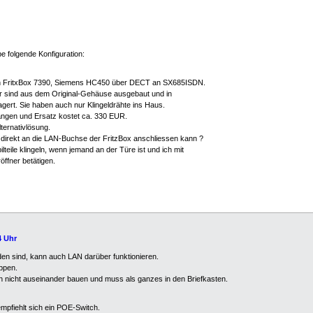
be folgende Konfiguration:
n FritxBox 7390, Siemens HC450 über DECT an SX685ISDN.
 sind aus dem Original-Gehäuse ausgebaut und in
agert. Sie haben auch nur Klingeldrähte ins Haus.
angen und Ersatz kostet ca. 330 EUR.
ternativlösung.
 direkt an die LAN-Buchse der FritzBox anschliessen kann ?
teile klingeln, wenn jemand an der Türe ist und ich mit
ffner betätigen.
4 Uhr
en sind, kann auch LAN darüber funktionieren.
ppen.
h nicht auseinander bauen und muss als ganzes in den Briefkasten.
pfiehlt sich ein POE-Switch.