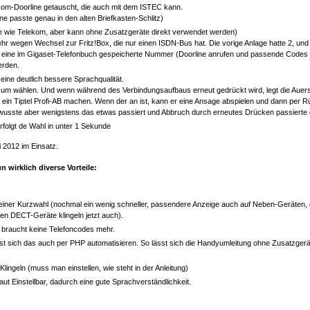
kom-Doorline getauscht, die auch mit dem ISTEC kann.
ne passte genau in den alten Briefkasten-Schlitz)
e wie Telekom, aber kann ohne Zusatzgeräte direkt verwendet werden)
r wegen Wechsel zur Fritz!Box, die nur einen ISDN-Bus hat. Die vorige Anlage hatte 2, und
Über eine im Gigaset-Telefonbuch gespeicherte Nummer (Doorline anrufen und passende Code
erden.
 eine deutlich bessere Sprachqualität.
zum wählen. Und wenn während des Verbindungsaufbaus erneut gedrückt wird, legt die Auers
ein Tiptel Profi-AB machen. Wenn der an ist, kann er eine Ansage abspielen und dann per R
wusste aber wenigstens das etwas passiert und Abbruch durch erneutes Drücken passierte 
rfolgt de Wahl in unter 1 Sekunde
i 2012 im Einsatz.
n wirklich diverse Vorteile:
 einer Kurzwahl (nochmal ein wenig schneller, passendere Anzeige auch auf Neben-Geräten, 
ten DECT-Geräte klingeln jetzt auch).
n braucht keine Telefoncodes mehr.
sst sich das auch per PHP automatisieren. So lässt sich die Handyumleitung ohne Zusatzgerä
lingeln (muss man einstellen, wie steht in der Anleitung)
ut Einstellbar, dadurch eine gute Sprachverständlichkeit.