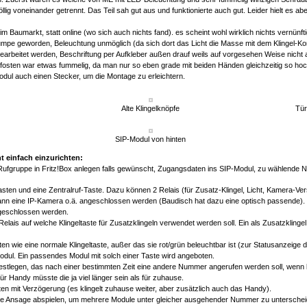
öllig voneinander getrennt. Das Teil sah gut aus und funktionierte auch gut. Leider hielt es ab
 Baumarkt, statt online (wo sich auch nichts fand). es scheint wohl wirklich nichts vernünfti
elumpe geworden, Beleuchtung unmöglich (da sich dort das Licht die Masse mit dem Klingel-Kon
rbeitet werden, Beschriftung per Aufkleber außen drauf weils auf vorgesehen Weise nicht au
fosten war etwas fummelig, da man nur so eben grade mit beiden Händen gleichzeitig so hoc
dul auch einen Stecker, um die Montage zu erleichtern.
Alte Klingelknöpfe
Tür
SIP-Modul von hinten
t einfach einzurichten:
 Rufgruppe in Fritz!Box anlegen falls gewünscht, Zugangsdaten ins SIP-Modul, zu wählende 
tasten und eine Zentralruf-Taste. Dazu können 2 Relais (für Zusatz-Klingel, Licht, Kamera-V
nn eine IP-Kamera o.ä. angeschlossen werden (Baudisch hat dazu eine optisch passende). 
ngeschlossen werden.
lais auf welche Klingeltaste für Zusatzklingeln verwendet werden soll. Ein als Zusatzklingel e
ten wie eine normale Klingeltaste, außer das sie rot/grün beleuchtbar ist (zur Statusanzeige
odul. Ein passendes Modul mit solch einer Taste wird angeboten.
estlegen, das nach einer bestimmten Zeit eine andere Nummer angerufen werden soll, wenn kein
Für Handy müsste die ja viel länger sein als für zuhause.
en mit Verzögerung (es klingelt zuhause weiter, aber zusätzlich auch das Handy).
 Ansage abspielen, um mehrere Module unter gleicher ausgehender Nummer zu unterscheide