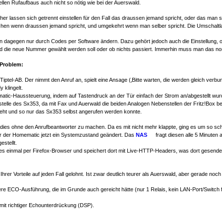
nellen Rufaufbaus auch nicht so nötig wie bei der Auerswald.
her lassen sich getrennt einstellen für den Fall das draussen jemand spricht, oder das man 
hen wenn draussen jemand spricht, und umgekehrt wenn man selber spricht. Die Umschaltlauts
an dagegen nur durch Codes per Software ändern. Dazu gehört jedoch auch die Einstellung, 
 die neue Nummer gewählt werden soll oder ob nichts passiert. Immerhin muss man das norm
-Problem:
 Tiptel-AB. Der nimmt den Anruf an, spielt eine Ansage (‚Bitte warten, die werden gleich verb
 klingelt.
tic-Haussteuerung, indem auf Tastendruck an der Tür einfach der Strom an/abgestellt wur
telle des Sx353, da mit Fax und Auerwald die beiden Analogen Nebenstellen der Fritz!Box b
 geht und so nur das Sx353 selbst angerufen werden konnte.
dies ohne den Anrufbeantworter zu machen. Da es mit nicht mehr klappte, ging es um so sch
ter der Homematic jetzt ein Systemzustand geändert. Das
NAS
fragt diesen alle 5 Minuten 
stellt.
es einmal per Firefox-Browser und speichert dort mit Live-HTTP-Headers, was dort gesendet
rer Vorteile auf jeden Fall gelohnt. Ist zwar deutlich teurer als Auerswald, aber gerade noch 
ere ECO-Ausführung, die im Grunde auch gereicht hätte (nur 1 Relais, kein LAN-Port/Switch
mit richtiger Echounterdrückung (DSP).