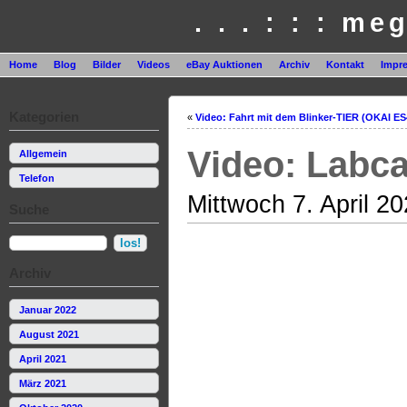
. . . : : : me
Home
Blog
Bilder
Videos
eBay Auktionen
Archiv
Kontakt
Impr
Kategorien
«
Video: Fahrt mit dem Blinker-TIER (OKAI E
Video: Labca
Allgemein
Telefon
Mittwoch 7. April 2
Suche
Archiv
Januar 2022
August 2021
April 2021
März 2021