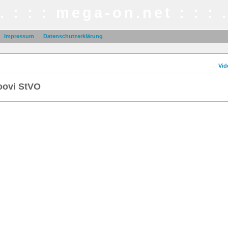
 . : : : mega-on.net : : : .
Impressum
Datenschutzerklärung
Vid
oovi StVO