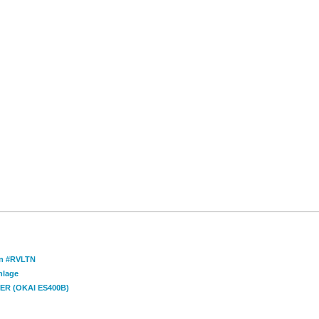
an #RVLTN
nlage
TIER (OKAI ES400B)