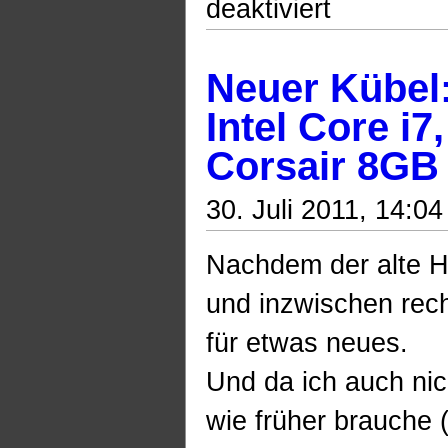
deaktiviert
IFA-
Fotos
sind
Online
Neuer Kübel:
Intel Core i7
Corsair 8G
30. Juli 2011, 14:04
Nachdem der alte H
und inzwischen rech
für etwas neues.
Und da ich auch nic
wie früher brauche