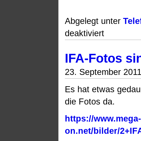
Abgelegt unter
Tele
für
deaktiviert
Speedphone
300
gegen
AVM
IFA-Fotos si
C3
–
Gehäuse
23. September 2011
tauschen
(klappt
leider
nicht
Es hat etwas gedaue
ganz)
die Fotos da.
https://www.mega-
on.net/bilder/2+IF