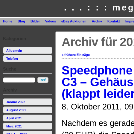
. . . : : : me
Home
Blog
Bilder
Videos
eBay Auktionen
Archiv
Kontakt
Impr
Archiv für 2
Kategorien
Allgemein
« frühere Einträge
Telefon
Speedphone
Suche
C3 – Gehäus
(klappt leide
Archiv
Januar 2022
8. Oktober 2011, 09
August 2021
April 2021
Nachdem es gerade
März 2021