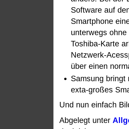
Software auf d
Smartphone eine
unterwegs ohne 
Toshiba-Karte ar
Netzwerk-Acessp
über einen norm
Samsung bringt 
exta-großes Sma
Und nun einfach Bil
Abgelegt unter
All
für