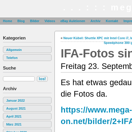
. . . : : : me
Home
Blog
Bilder
Videos
eBay Auktionen
Archiv
Kontakt
Impr
Kategorien
«
Neuer Kübel: Shuttle XPC mit Intel Core i7,
Speedphone 300 g
IFA-Fotos si
Allgemein
Telefon
Freitag 23. Septem
Suche
Es hat etwas gedaue
Archiv
die Fotos da.
Januar 2022
https://www.mega-
August 2021
April 2021
on.net/bilder/2+IF
März 2021