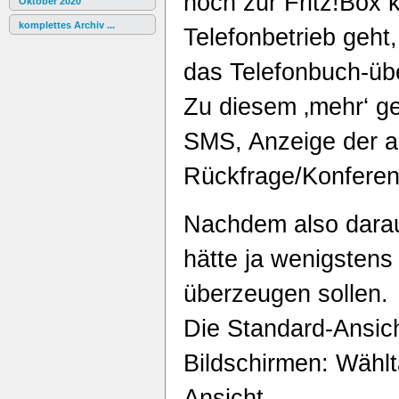
noch zur Fritz!Box 
Oktober 2020
komplettes Archiv ...
Telefonbetrieb geht
das Telefonbuch-übe
Zu diesem ‚mehr‘ geh
SMS, Anzeige der a
Rückfrage/Konferen
Nachdem also darau
hätte ja wenigstens
überzeugen sollen.
Die Standard-Ansich
Bildschirmen: Wählt
Ansicht.