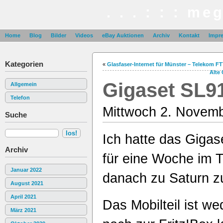
. . . : : : me
Home
Blog
Bilder
Videos
eBay Auktionen
Archiv
Kontakt
Impr
Kategorien
«
Glasfaser-Internet für Münster – Telekom FT
Alte
Gigaset SL91
Allgemein
Telefon
Mittwoch 2. Novemb
Suche
Ich hatte das Giga
Archiv
für eine Woche im T
Januar 2022
danach zu Saturn z
August 2021
April 2021
Das Mobilteil ist w
März 2021