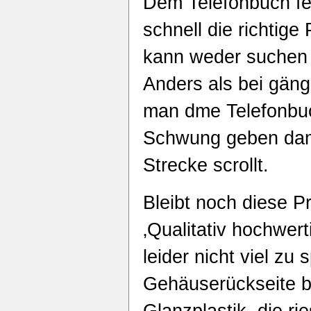
Dem Telefonbuch feh
schnell die richtige
kann weder suchen n
Anders als bei gän
man dme Telefonbuc
Schwung geben dami
Strecke scrollt.
Bleibt noch diese 
‚Qualitativ hochwert
leider nicht viel zu 
Gehäuserückseite be
Glanzplastik, die r