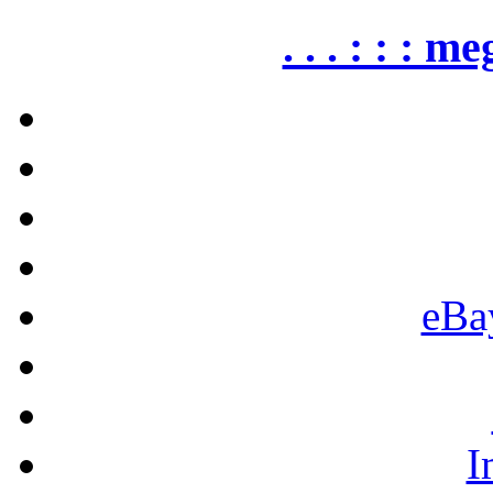
. . . : : : me
eBa
I