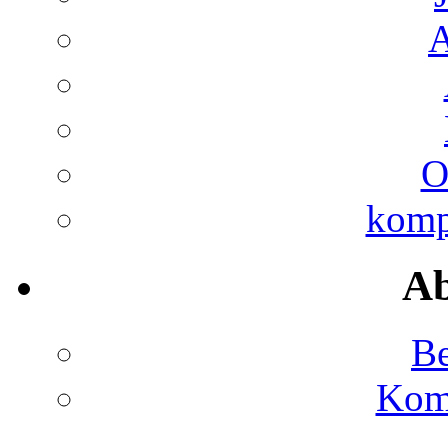
A
O
kompl
Ab
Be
Kom